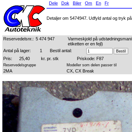
Dele
Dok
Biler
Om
En
Fr
Detaljer om 5474947. Udfyld antal og tryk på 
Reservedelsnr.:
5 474 947
Varmeskjold på udstødningsmani
etiketten er en fejl)
Antal på lager:
1
Bestil antal:
Pris:
25,40
kr. pr. stk
Priskode: F87
Reservedelsgruppe
Modeller som delen passer til
2MA
CX, CX Break