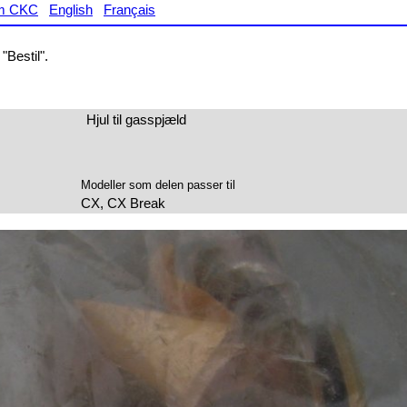
m CKC
English
Français
"Bestil".
Hjul til gasspjæld
Modeller som delen passer til
CX, CX Break