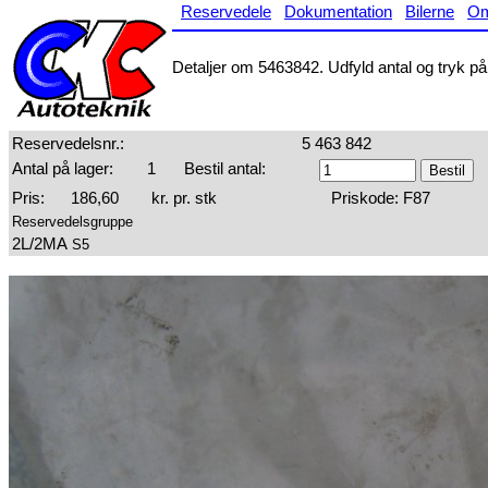
Reservedele
Dokumentation
Bilerne
O
Detaljer om 5463842. Udfyld antal og tryk på 
Reservedelsnr.:
5 463 842
Antal på lager:
1
Bestil antal:
Pris:
186,60
kr. pr. stk
Priskode: F87
Reservedelsgruppe
2L/2MA
S5