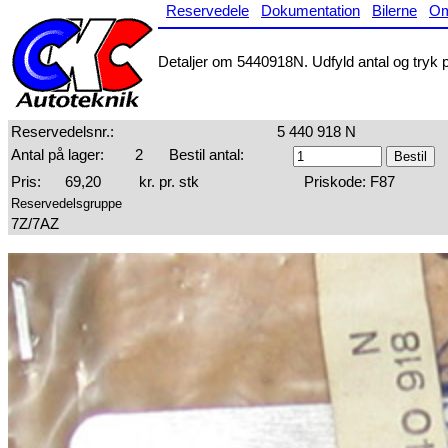
Reservedele
Dokumentation
Bilerne
O
Detaljer om 5440918N. Udfyld antal og tryk på
Reservedelsnr.:
5 440 918 N
Antal på lager:
2
Bestil antal:
Pris:
69,20
kr. pr. stk
Priskode: F87
Reservedelsgruppe
7Z/7AZ