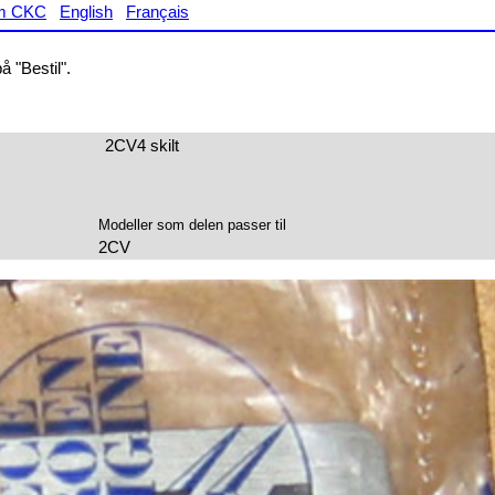
m CKC
English
Français
 "Bestil".
2CV4 skilt
Modeller som delen passer til
2CV