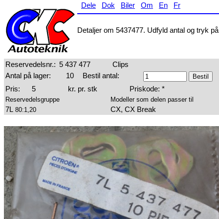
Dele
Dok
Biler
Om
En
Fr
Detaljer om 5437477. Udfyld antal og tryk på 
Reservedelsnr.:
5 437 477
Clips
Antal på lager:
10
Bestil antal:
Pris:
5
kr. pr. stk
Priskode: *
Reservedelsgruppe
Modeller som delen passer til
7L
CX, CX Break
80:1,20