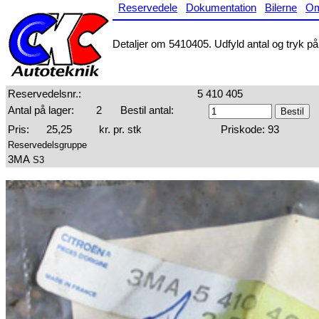
Reservedele
Dokumentation
Bilerne
O
Detaljer om 5410405. Udfyld antal og tryk på 
Reservedelsnr.:
5 410 405
Antal på lager:
2
Bestil antal:
Pris:
25,25
kr. pr. stk
Priskode: 93
Reservedelsgruppe
3MA
S3