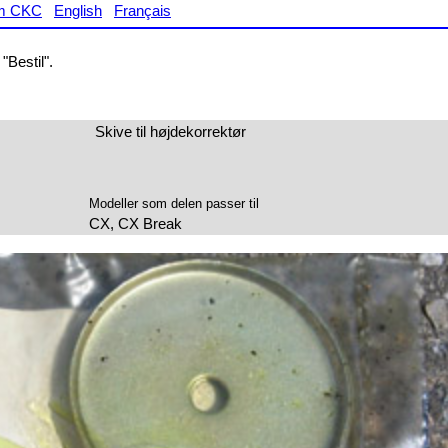
m CKC
English
Français
"Bestil".
Skive til højdekorrektør
Modeller som delen passer til
CX, CX Break