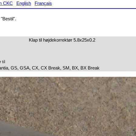
m CKC
English
Français
"Bestil".
Klap til højdekorrektør 5.8x25x0.2
til
antia, GS, GSA, CX, CX Break, SM, BX, BX Break