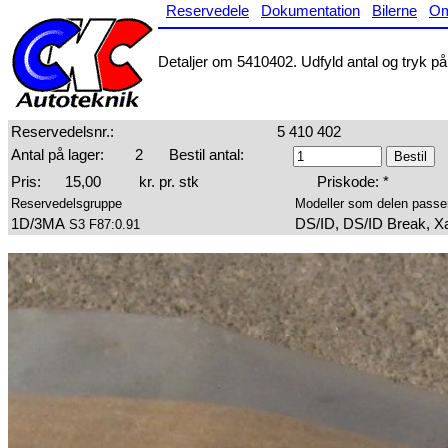
Reservedele
Dokumentation
Bilerne
O
Detaljer om 5410402. Udfyld antal og tryk på 
Reservedelsnr.:
5 410 402
Antal på lager:
2
Bestil antal:
Pris:
15,00
kr. pr. stk
Priskode: *
Reservedelsgruppe
Modeller som delen passer 
1D/3MA
DS/ID, DS/ID Break, X
S3 F87:0.91