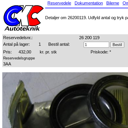
Reservedele
Dokumentation
Bilerne
O
Detaljer om 26200119. Udfyld antal og tryk på
Reservedelsnr.:
26 200 119
Antal på lager:
1
Bestil antal:
Pris:
432,00
kr. pr. stk
Priskode: *
Reservedelsgruppe
3AA