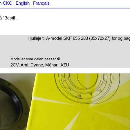
m CKC
English
Français
 "Bestil".
Hjulleje til A-model SKF 655 283 (35x72x27) for og b
Modeller som delen passer til
2CV, Ami, Dyane, Méhari, AZU