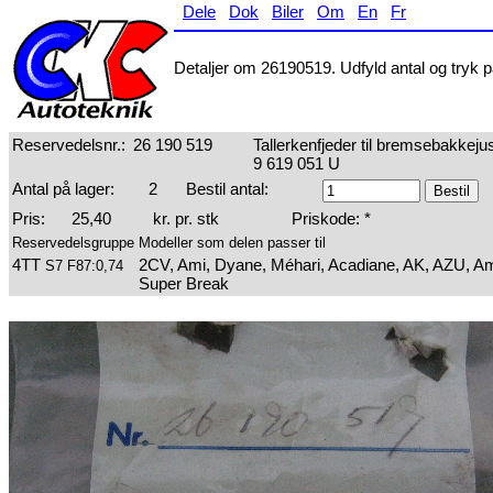
Dele
Dok
Biler
Om
En
Fr
Detaljer om 26190519. Udfyld antal og tryk på
Reservedelsnr.:
26 190 519
Tallerkenfjeder til bremsebakkej
9 619 051 U
Antal på lager:
2
Bestil antal:
Pris:
25,40
kr. pr. stk
Priskode: *
Reservedelsgruppe
Modeller som delen passer til
4TT
2CV, Ami, Dyane, Méhari, Acadiane, AK, AZU, Am
S7 F87:0,74
Super Break