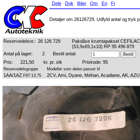
Dele
Dok
Biler
Om
En
Fr
Detaljer om 26126729. Udfyld antal og tryk på
Reservedelsnr.:
26 126 729
Pakdåse krumtapaksel CEFILAC
(53,9x69,1x10) RP 95 496 879
Antal på lager:
2
Bestil antal:
Pris:
221,50
kr. pr. stk
Priskode: 95
Reservedelsgruppe
Modeller som delen passer til
1AA/1AZ
2CV, Ami, Dyane, Méhari, Acadiane, AK, AZ
F87:13,75