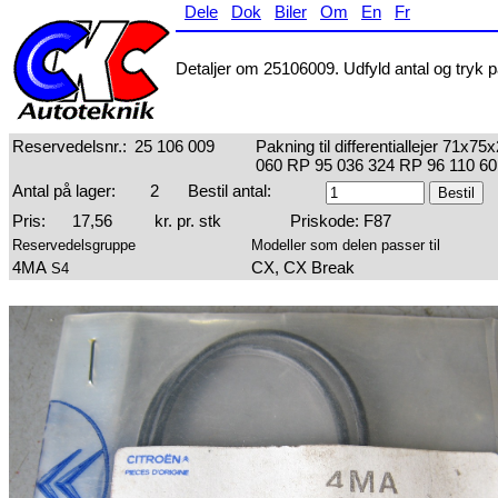
Dele
Dok
Biler
Om
En
Fr
Detaljer om 25106009. Udfyld antal og tryk på
Reservedelsnr.:
25 106 009
Pakning til differentiallejer 71x
060 RP 95 036 324 RP 96 110 60
Antal på lager:
2
Bestil antal:
Pris:
17,56
kr. pr. stk
Priskode: F87
Reservedelsgruppe
Modeller som delen passer til
4MA
CX, CX Break
S4