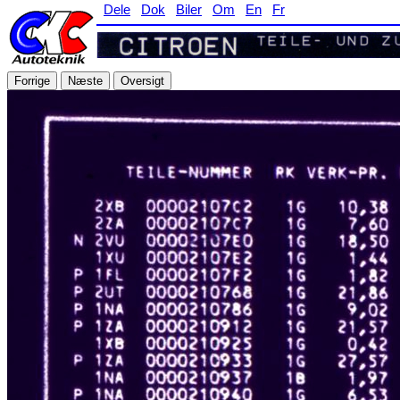
Dele
Dok
Biler
Om
En
Fr
Forrige
Næste
Oversigt